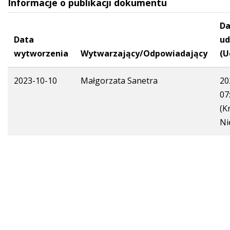
Informacje o publikacji dokumentu
Da
Data
ud
wytworzenia
Wytwarzający/Odpowiadający
(U
2023-10-10
Małgorzata Sanetra
20
07
(K
Ni