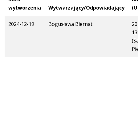
wytworzenia
Wytwarzający/Odpowiadający
(U
2024-12-19
Bogusława Biernat
20
13
(S
Pi