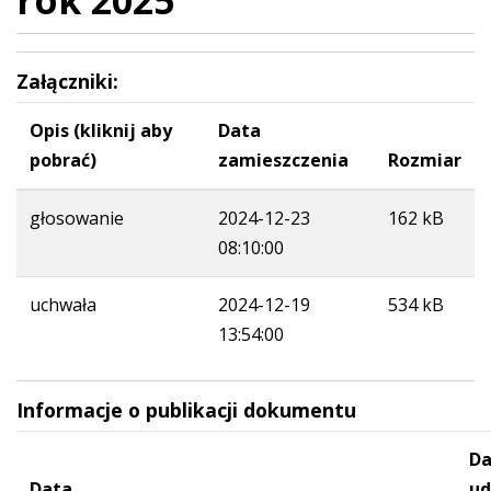
rok 2025
Załączniki:
Opis (kliknij aby
Data
pobrać)
zamieszczenia
Rozmiar
głosowanie
2024-12-23
162 kB
08:10:00
uchwała
2024-12-19
534 kB
13:54:00
Informacje o publikacji dokumentu
Da
Data
ud