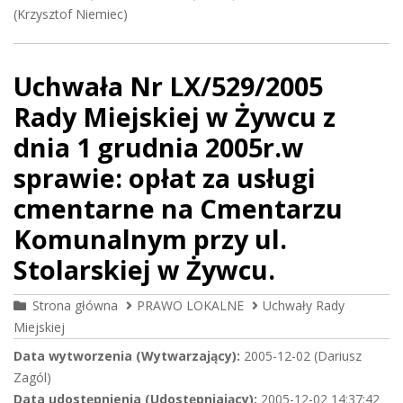
(Krzysztof Niemiec)
Uchwała Nr LX/529/2005
Rady Miejskiej w Żywcu z
dnia 1 grudnia 2005r.w
sprawie: opłat za usługi
cmentarne na Cmentarzu
Komunalnym przy ul.
Stolarskiej w Żywcu.
Strona główna
PRAWO LOKALNE
Uchwały Rady
Miejskiej
Data wytworzenia (Wytwarzający):
2005-12-02 (Dariusz
Zagól)
Data udostępnienia (Udostępniający):
2005-12-02 14:37:42