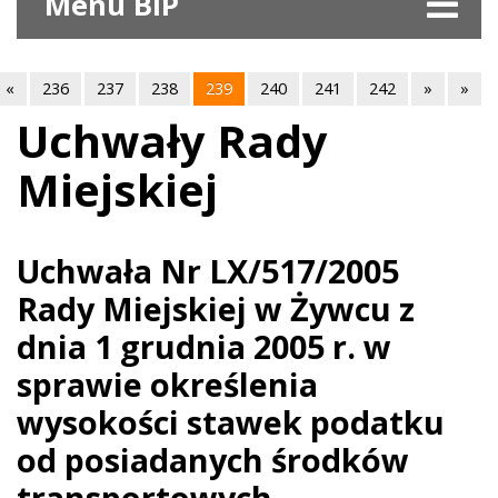
Menu BIP
«
236
237
238
239
240
241
242
»
»
Uchwały Rady
Miejskiej
Uchwała Nr LX/517/2005
Rady Miejskiej w Żywcu z
dnia 1 grudnia 2005 r. w
sprawie określenia
wysokości stawek podatku
od posiadanych środków
transportowych