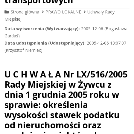
Strona główna
PRAWO LOKALNE
Uchwały Rady
Miejskiej
Data wytworzenia (Wytwarzający):
2005-12-06 (Bogusława
Gardaś)
Data udostępnienia (Udostępniający):
2005-12-06 13:07:07
(Krzysztof Niemiec)
U C H W A Ł A Nr LX/516/2005
Rady Miejskiej w Żywcu z
dnia 1 grudnia 2005 roku w
sprawie: określenia
wysokości stawek podatku
od nieruchomości oraz