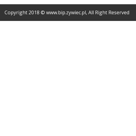
Copyright
2018
© www.bip.zywiec.pl, All Right Reserved