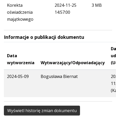
Korekta
2024-11-25
3 MB
oświadczenia
14:57:00
majątkowego
Informacje o publikacji dokumentu
Da
Data
ud
wytworzenia
Wytwarzający/Odpowiadający
(U
2024-05-09
Bogusława Biernat
20
11
(K
Wyświetl historię zmian dokumentu