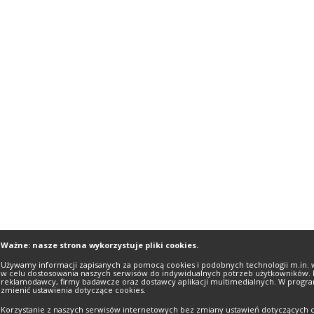
Ważne: nasze strona wykorzystuje pliki cookies.
Używamy informacji zapisanych za pomocą cookies i podobnych technologii m.in. 
w celu dostosowania naszych serwisów do indywidualnych potrzeb użytkowników. 
reklamodawcy, firmy badawcze oraz dostawcy aplikacji multimedialnych. W progra
zmienić ustawienia dotyczące cookies.
Korzystanie z naszych serwisów internetowych bez zmiany ustawień dotyczących c