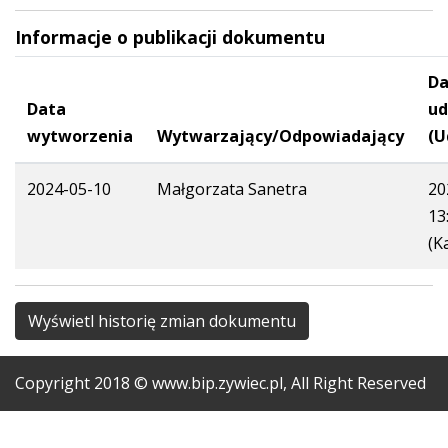
Informacje o publikacji dokumentu
Da
Data
ud
wytworzenia
Wytwarzający/Odpowiadający
(U
2024-05-10
Małgorzata Sanetra
20
13
(K
Wyświetl historię zmian dokumentu
Copyright
2018
© www.bip.zywiec.pl, All Right Reserved