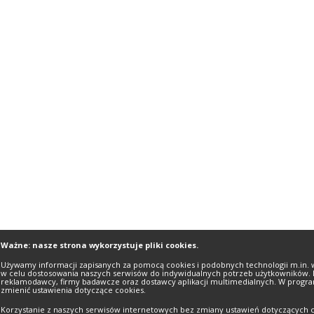
Ważne: nasze strona wykorzystuje pliki cookies.
Używamy informacji zapisanych za pomocą cookies i podobnych technologii m.in. 
w celu dostosowania naszych serwisów do indywidualnych potrzeb użytkowników. 
reklamodawcy, firmy badawcze oraz dostawcy aplikacji multimedialnych. W progra
zmienić ustawienia dotyczące cookies.
Korzystanie z naszych serwisów internetowych bez zmiany ustawień dotyczących c