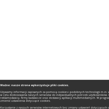
Ważne: nasze strona wykorzystuje pliki cookies.
Używamy informacji zapisanych za pomocą cookies i podobnych technologii m.in. 
w celu dostosowania naszych serwisów do indywidualnych potrzeb użytkowników. 
reklamodawcy, firmy badawcze oraz dostawcy aplikacji multimedialnych. W progra
zmienić ustawienia dotyczące cookies.
Korzystanie z naszych serwisów internetowych bez zmiany ustawień dotyczących c