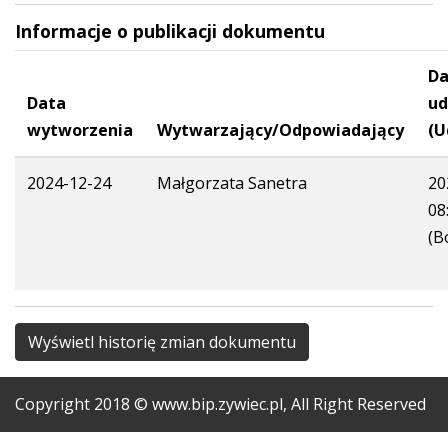
Informacje o publikacji dokumentu
Da
Data
ud
wytworzenia
Wytwarzający/Odpowiadający
(U
2024-12-24
Małgorzata Sanetra
20
08
(B
Wyświetl historię zmian dokumentu
Copyright
2018
© www.bip.zywiec.pl, All Right Reserved