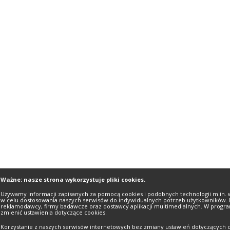
Ważne: nasze strona wykorzystuje pliki cookies.
Używamy informacji zapisanych za pomocą cookies i podobnych technologii m.in. 
w celu dostosowania naszych serwisów do indywidualnych potrzeb użytkowników. 
reklamodawcy, firmy badawcze oraz dostawcy aplikacji multimedialnych. W progra
zmienić ustawienia dotyczące cookies.
Korzystanie z naszych serwisów internetowych bez zmiany ustawień dotyczących c