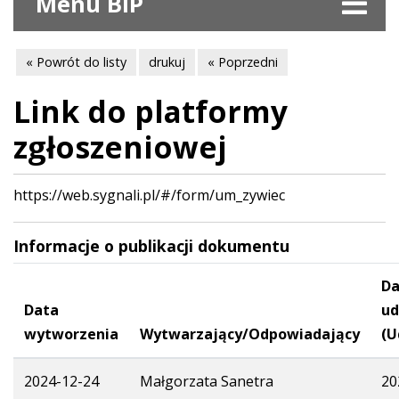
Menu BIP
« Powrót do listy
drukuj
« Poprzedni
Link do platformy
zgłoszeniowej
https://web.sygnali.pl/#/form/um_zywiec
Informacje o publikacji dokumentu
Da
Data
ud
wytworzenia
Wytwarzający/Odpowiadający
(U
2024-12-24
Małgorzata Sanetra
20