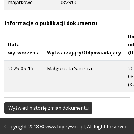
majątkowe
08:29:00
Informacje o publikacji dokumentu
Da
Data
ud
wytworzenia
Wytwarzający/Odpowiadający
(U
2025-05-16
Małgorzata Sanetra
20
08
(K
Wyświetl historię zmian dokumentu
Copyright
2018
© www.bip.zywiec.pl, All Right Reserved