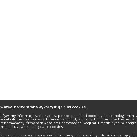
Ważne: nasze strona wykorzystuje pliki cookies.
Używamy informacji zapisanych za pomocą cookies i podobnych technologii m.in. 
w celu dostosowania naszych serwisów do indywidualnych potrzeb użytkowników. 
reklamodawcy, firmy badawcze oraz dostawcy aplikacji multimedialnych. W progra
zmienić ustawienia dotyczące cookies.
Korzystanie z naszych serwisów internetowych bez zmiany ustawień dotyczących c