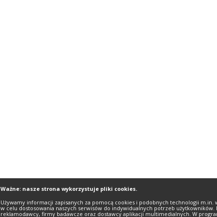
Ważne: nasze strona wykorzystuje pliki cookies.
Używamy informacji zapisanych za pomocą cookies i podobnych technologii m.in. 
w celu dostosowania naszych serwisów do indywidualnych potrzeb użytkowników. 
reklamodawcy, firmy badawcze oraz dostawcy aplikacji multimedialnych. W progra