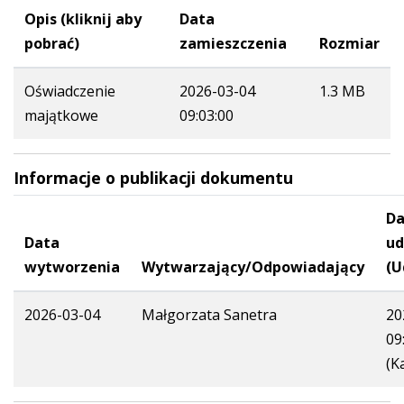
Opis (kliknij aby
Data
pobrać)
zamieszczenia
Rozmiar
Oświadczenie
2026-03-04
1.3 MB
majątkowe
09:03:00
Informacje o publikacji dokumentu
Da
Data
ud
wytworzenia
Wytwarzający/Odpowiadający
(U
2026-03-04
Małgorzata Sanetra
20
09
(K