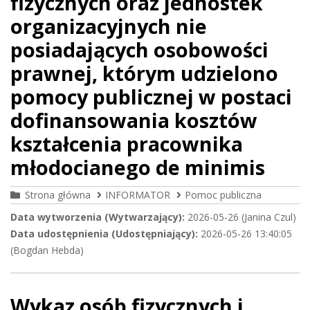
fizycznych oraz jednostek
organizacyjnych nie
posiadających osobowości
prawnej, którym udzielono
pomocy publicznej w postaci
dofinansowania kosztów
kształcenia pracownika
młodocianego de minimis
Strona główna
INFORMATOR
Pomoc publiczna
Data wytworzenia (Wytwarzający):
2026-05-26 (Janina Czul)
Data udostępnienia (Udostępniający):
2026-05-26 13:40:05
(Bogdan Hebda)
Wykaz osób fizycznych i