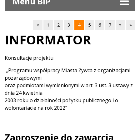
Menu BIP
«
1
2
3
4
5
6
7
»
»
INFORMATOR
Konsultacje projektu
„Programu współpracy Miasta Żywca z organizacjami
pozarządowymi
oraz podmiotami wymienionymi w art. 3 ust. 3 ustawy z
dnia 24 kwietnia
2003 roku o działalności pożytku publicznego i o
wolontariacie na rok 2022”
Zaproszenie do zawarcia