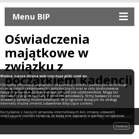
Menu BIP
Oświadczenia
majątkowe w
związku z
początkiem kadencji
Ważne: nasze strona wykorzystuje pliki cookies.
Używamy informacji zapisanych za pomocą cookies i podobnych technologii
2018-2023
m.in. w celach reklamowych i statystycznych oraz w celu dostosowania
naszych serwisów do indywidualnych potrzeb użytkowników. Mogą też
stosować je współpracujący z nami reklamodawcy, firmy badawcze oraz
dostawcy aplikacji multimedialnych. W programie służącym do obsługi
internetu można zmienić ustawienia dotyczące cookies.
Korzystanie z naszych serwisów internetowych bez zmiany ustawień
Copyright
2018
© www.bip.zywiec.pl, All Right Reserved
dotyczących cookies oznacza, że będą one zapisane w pamięci urządzenia.
Zamknij