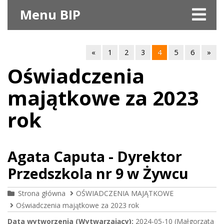
Menu BIP
«
1
2
3
4
5
6
»
Oświadczenia
majątkowe za 2023
rok
Agata Caputa - Dyrektor
Przedszkola nr 9 w Żywcu
Strona główna
OŚWIADCZENIA MAJĄTKOWE
Oświadczenia majątkowe za 2023 rok
Data wytworzenia (Wytwarzający):
2024-05-10 (Małgorzata