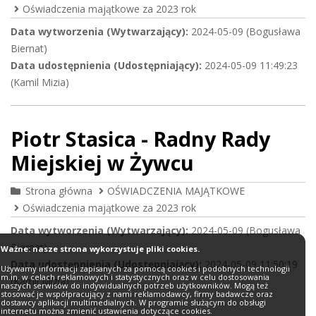
Oświadczenia majątkowe za 2023 rok
Data wytworzenia (Wytwarzający):
2024-05-09 (Bogusława
Biernat)
Data udostępnienia (Udostępniający):
2024-05-09 11:49:23
(Kamil Mizia)
Piotr Stasica - Radny Rady
Miejskiej w Żywcu
Strona główna
OŚWIADCZENIA MAJĄTKOWE
Oświadczenia majątkowe za 2023 rok
Data wytworzenia (Wytwarzający):
2024-05-09 (Bogusława
Biernat)
Ważne: nasze strona wykorzystuje pliki cookies.
Data udostępnienia (Udostępniający):
2024-05-09 11:50:19
Używamy informacji zapisanych za pomocą cookies i podobnych technologii
m.in. w celach reklamowych i statystycznych oraz w celu dostosowania
(Kamil Mizia)
naszych serwisów do indywidualnych potrzeb użytkowników. Mogą też
stosować je współpracujący z nami reklamodawcy, firmy badawcze oraz
dostawcy aplikacji multimedialnych. W programie służącym do obsługi
internetu można zmienić ustawienia dotyczące cookies.