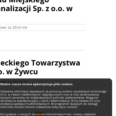
lizacji Sp. z o.o. w
owe za 2024 rok
wieckiego Towarzystwa
o. w Żywcu
owe za 2024 rok
Ważne: nasze strona wykorzystuje pliki cookies.
Używamy informacji zapisanych za pomocą cookies i podobnych technologii
m.in. w celach reklamowych i statystycznych oraz w celu dostosowania
naszych serwisów do indywidualnych potrzeb użytkowników. Mogą też
stosować je współpracujący z nami reklamodawcy, firmy badawcze oraz
dostawcy aplikacji multimedialnych. W programie służącym do obsługi
internetu można zmienić ustawienia dotyczące cookies.
Korzystanie z naszych serwisów internetowych bez zmiany ustawień