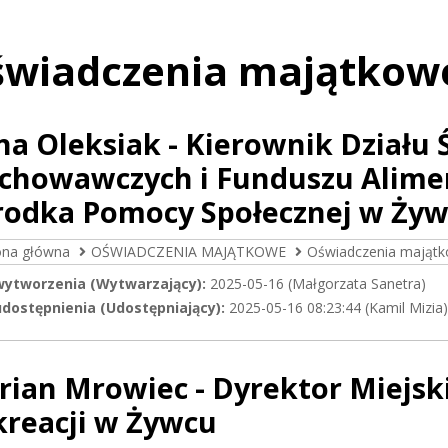
wiadczenia majątkowe
a Oleksiak - Kierownik Działu
chowawczych i Funduszu Alime
rodka Pomocy Społecznej w Ży
ona główna
OŚWIADCZENIA MAJĄTKOWE
Oświadczenia majątk
wytworzenia (Wytwarzający):
2025-05-16 (Małgorzata Sanetra)
dostępnienia (Udostępniający):
2025-05-16 08:23:44 (Kamil Mizia)
ian Mrowiec - Dyrektor Miejsk
kreacji w Żywcu