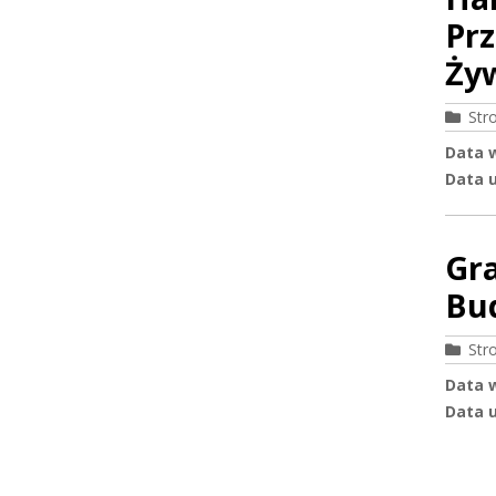
Prz
Ży
Str
Data 
Data u
Gra
Bud
Str
Data 
Data u