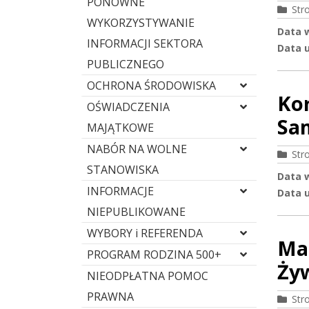
PONOWNE
Str
WYKORZYSTYWANIE
Data 
INFORMACJI SEKTORA
Data u
PUBLICZNEGO
OCHRONA ŚRODOWISKA
Kor
OŚWIADCZENIA
Sa
MAJĄTKOWE
NABÓR NA WOLNE
Str
STANOWISKA
Data 
INFORMACJE
Data u
NIEPUBLIKOWANE
WYBORY i REFERENDA
Mar
PROGRAM RODZINA 500+
Ży
NIEODPŁATNA POMOC
PRAWNA
Str