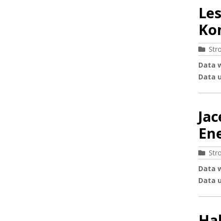
Les
Kom
Str
Data 
Data u
Jac
Ene
Str
Data 
Data u
Hal