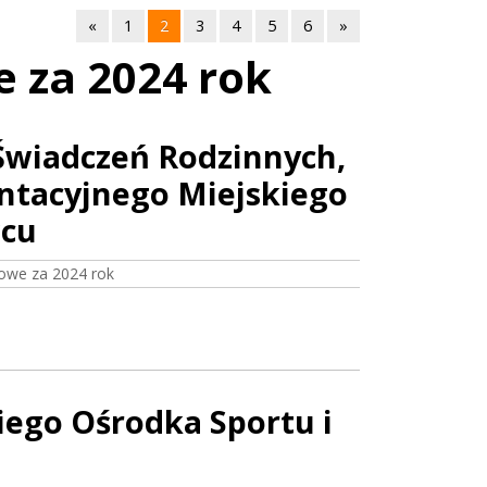
«
1
2
3
4
5
6
»
 za 2024 rok
 Świadczeń Rodzinnych,
ntacyjnego Miejskiego
wcu
owe za 2024 rok
iego Ośrodka Sportu i