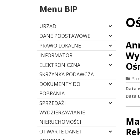
Menu BIP
Oś
URZĄD
DANE PODSTAWOWE
Ann
PRAWO LOKALNE
Wy
INFORMATOR
Oś
ELEKTRONICZNA
SKRZYNKA PODAWCZA
Str
DOKUMENTY DO
Data 
POBRANIA
Data u
SPRZEDAŻ I
WYDZIERŻAWIANIE
Mar
NIERUCHOMOŚCI
Re
OTWARTE DANE I