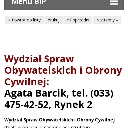
Menu BIP
« Powrót do listy
drukuj
« Poprzedni
Następny »
Wydział Spraw
Obywatelskich i Obrony
Cywilnej:
Agata Barcik, tel. (033)
475-42-52, Rynek 2
Wydział Spraw Obywatelskich i Obrony Cywilnej
działa w oparciu o następującą strukturę: