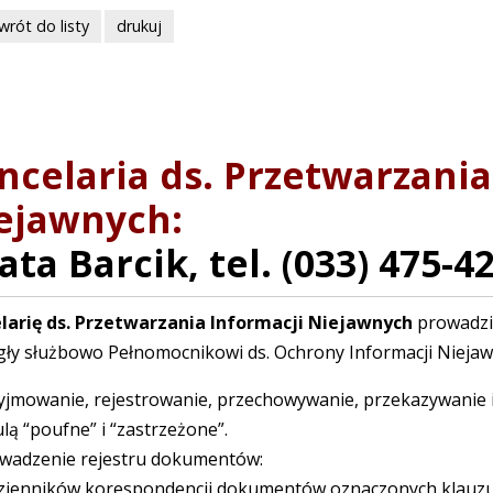
wrót do listy
drukuj
ncelaria ds. Przetwarzania
ejawnych:
ata Barcik, tel. (033) 475-4
larię ds. Przetwarzania Informacji Niejawnych
prowadzi
gły służbowo Pełnomocnikowi ds. Ochrony Informacji Niejaw
zyjmowanie, rejestrowanie, przechowywanie, przekazywanie
lą “poufne” i “zastrzeżone”.
owadzenie rejestru dokumentów:
ienników korespondencji dokumentów oznaczonych klauzulą