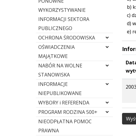
PONOWNE
b) ks
WYKORZYSTYWANIE
c) dz
INFORMACJI SEKTORA
d) wy
PUBLICZNEGO
e) re
OCHRONA ŚRODOWISKA
OŚWIADCZENIA
Info
MAJĄTKOWE
Dat
NABÓR NA WOLNE
wyt
STANOWISKA
INFORMACJE
2003
NIEPUBLIKOWANE
WYBORY i REFERENDA
PROGRAM RODZINA 500+
Wyśw
NIEODPŁATNA POMOC
PRAWNA