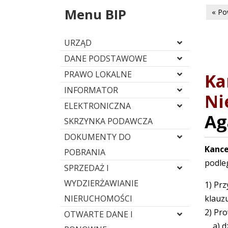
Menu BIP
« Po
URZĄD
DANE PODSTAWOWE
PRAWO LOKALNE
Ka
INFORMATOR
Ni
ELEKTRONICZNA
Ag
SKRZYNKA PODAWCZA
DOKUMENTY DO
Kance
POBRANIA
podle
SPRZEDAŻ I
WYDZIERŻAWIANIE
1) Pr
NIERUCHOMOŚCI
klauzu
2) Pr
OTWARTE DANE I
a) dz