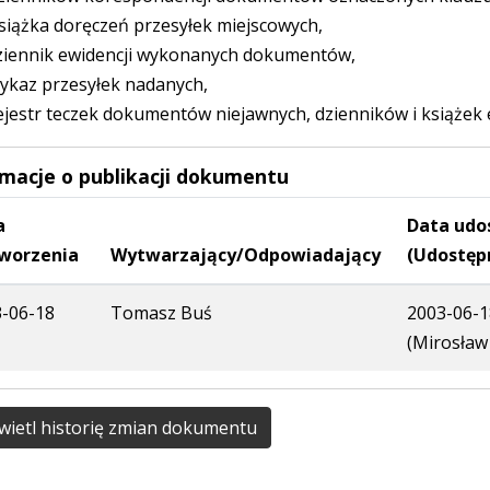
iążka doręczeń przesyłek miejscowych,
iennik ewidencji wykonanych dokumentów,
kaz przesyłek nadanych,
jestr teczek dokumentów niejawnych, dzienników i książek 
rmacje o publikacji dokumentu
a
Data udo
worzenia
Wytwarzający/Odpowiadający
(Udostęp
-06-18
Tomasz Buś
2003-06-1
(Mirosław
ietl historię zmian dokumentu