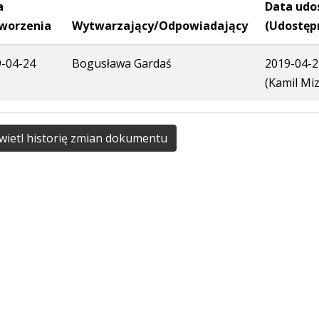
a
Data udo
worzenia
Wytwarzający/Odpowiadający
(Udostęp
-04-24
Bogusława Gardaś
2019-04-2
(Kamil Miz
ietl historię zmian dokumentu