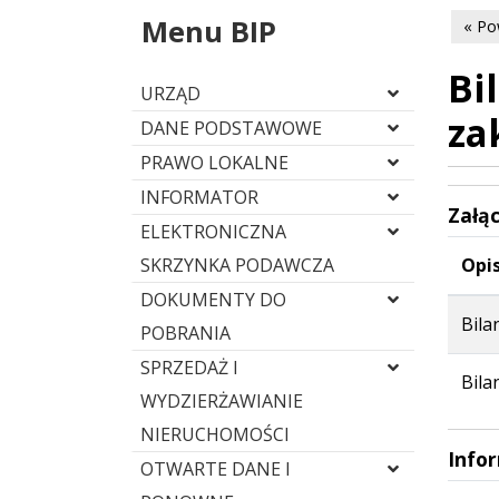
Menu BIP
« Po
Bi
URZĄD
za
DANE PODSTAWOWE
PRAWO LOKALNE
INFORMATOR
Załąc
ELEKTRONICZNA
SKRZYNKA PODAWCZA
Opis
DOKUMENTY DO
Bila
POBRANIA
SPRZEDAŻ I
Bila
WYDZIERŻAWIANIE
NIERUCHOMOŚCI
Info
OTWARTE DANE I