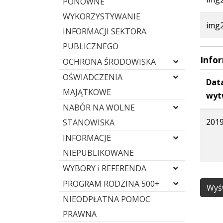
PONOWNE
WYKORZYSTYWANIE
img2
INFORMACJI SEKTORA
PUBLICZNEGO
Info
OCHRONA ŚRODOWISKA
OŚWIADCZENIA
Dat
MAJĄTKOWE
wyt
NABÓR NA WOLNE
2019
STANOWISKA
INFORMACJE
NIEPUBLIKOWANE
WYBORY i REFERENDA
PROGRAM RODZINA 500+
Wyśw
NIEODPŁATNA POMOC
PRAWNA