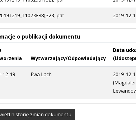
0191219_11073888[323].pdf
2019-12-1
rmacje o publikacji dokumentu
a
Data udo
worzenia
Wytwarzający/Odpowiadający
(Udostęp
-12-19
Ewa Lach
2019-12-1
(Magdale
Lewandow
ietl historię zmian dokumentu