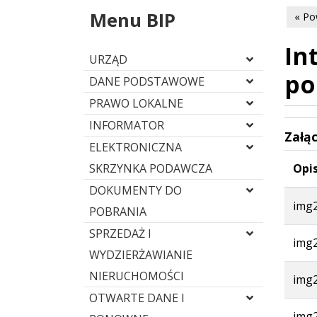
Menu BIP
« Po
In
URZĄD
po
DANE PODSTAWOWE
PRAWO LOKALNE
INFORMATOR
Załąc
ELEKTRONICZNA
SKRZYNKA PODAWCZA
Opis
DOKUMENTY DO
img2
POBRANIA
SPRZEDAŻ I
img2
WYDZIERŻAWIANIE
NIERUCHOMOŚCI
img2
OTWARTE DANE I
img2