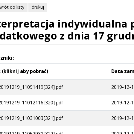
wrót do listy
drukuj
terpretacja indywidualna
datkowego z dnia 17 grud
zniki:
 (kliknij aby pobrać)
Data zam
0191219_11091419[324].pdf
2019-12-1
0191219_11012116[320].pdf
2019-12-1
0191219_11031003[321].pdf
2019-12-1
0191219_11052931[322].pdf
2019-12-1