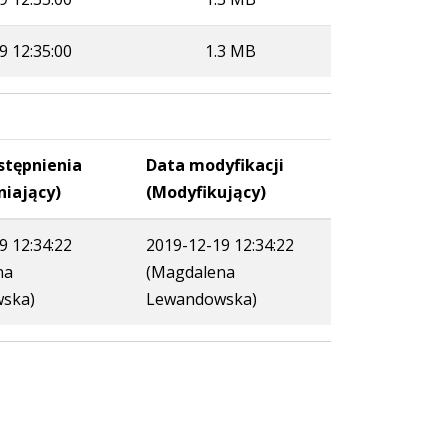
9 12:35:00
1.3 MB
stępnienia
Data modyfikacji
niający)
(Modyfikujący)
9 12:34:22
2019-12-19 12:34:22
na
(Magdalena
ska)
Lewandowska)