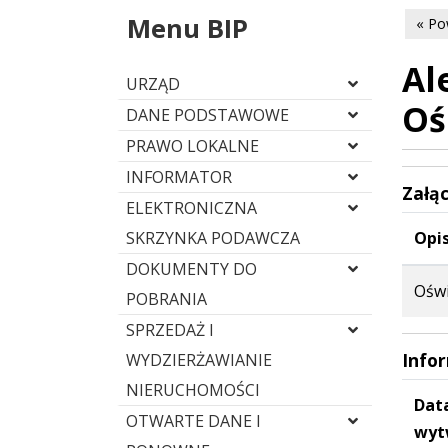
Menu BIP
« Po
Al
URZĄD
Oś
DANE PODSTAWOWE
PRAWO LOKALNE
INFORMATOR
Załąc
ELEKTRONICZNA
SKRZYNKA PODAWCZA
Opis
DOKUMENTY DO
Oświ
POBRANIA
SPRZEDAŻ I
Info
WYDZIERŻAWIANIE
NIERUCHOMOŚCI
Dat
OTWARTE DANE I
wyt