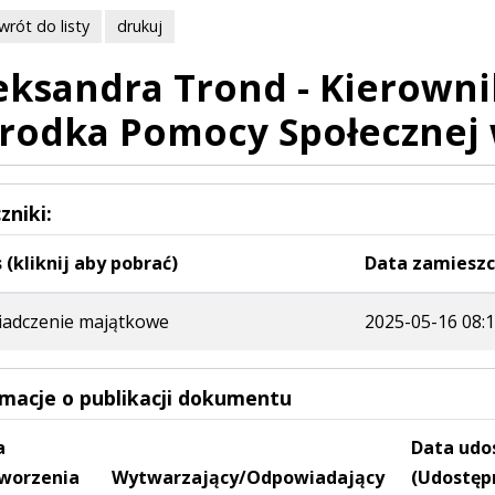
wrót do listy
drukuj
eksandra Trond - Kierowni
rodka Pomocy Społecznej
zniki:
 (kliknij aby pobrać)
Data zamieszc
adczenie majątkowe
2025-05-16 08:1
rmacje o publikacji dokumentu
a
Data udo
worzenia
Wytwarzający/Odpowiadający
(Udostęp