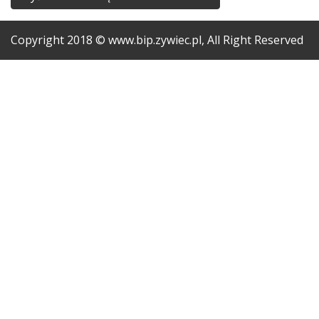
Copyright
2018
© www.bip.zywiec.pl, All Right Reserved