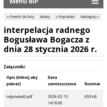
Menu BIP
« Powrót do listy
drukuj
« Poprzedni
Następny »
interpelacja radnego
Bogusława Bogacza z
dnia 28 stycznia 2026 r.
Załączniki:
Opis (kliknij aby
Data
pobrać)
zamieszczenia
Rozmiar
odpowiedź.pdf
2026-02-13
659 kB
14:16:00