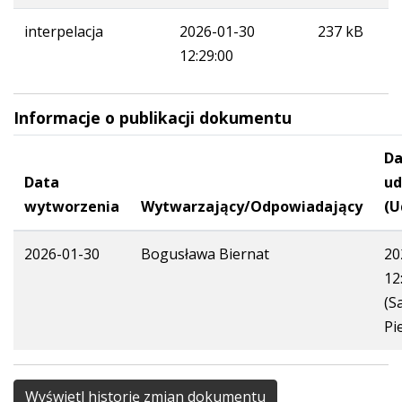
interpelacja
2026-01-30
237 kB
12:29:00
Informacje o publikacji dokumentu
Da
Data
ud
wytworzenia
Wytwarzający/Odpowiadający
(U
2026-01-30
Bogusława Biernat
20
12
(S
Pi
Wyświetl historię zmian dokumentu