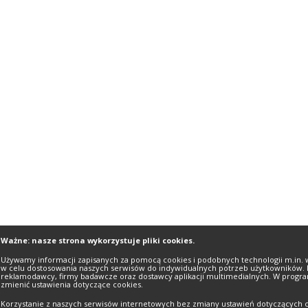
Ważne: nasze strona wykorzystuje pliki cookies.
Używamy informacji zapisanych za pomocą cookies i podobnych technologii m.in. 
w celu dostosowania naszych serwisów do indywidualnych potrzeb użytkowników. 
reklamodawcy, firmy badawcze oraz dostawcy aplikacji multimedialnych. W progra
zmienić ustawienia dotyczące cookies.
Korzystanie z naszych serwisów internetowych bez zmiany ustawień dotyczących c