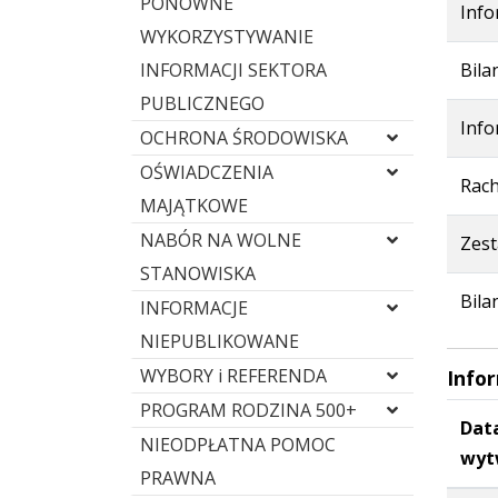
PONOWNE
Info
WYKORZYSTYWANIE
INFORMACJI SEKTORA
Bila
PUBLICZNEGO
Info
OCHRONA ŚRODOWISKA
OŚWIADCZENIA
Rach
MAJĄTKOWE
NABÓR NA WOLNE
Zest
STANOWISKA
Bila
INFORMACJE
NIEPUBLIKOWANE
WYBORY i REFERENDA
Info
PROGRAM RODZINA 500+
Dat
NIEODPŁATNA POMOC
wyt
PRAWNA