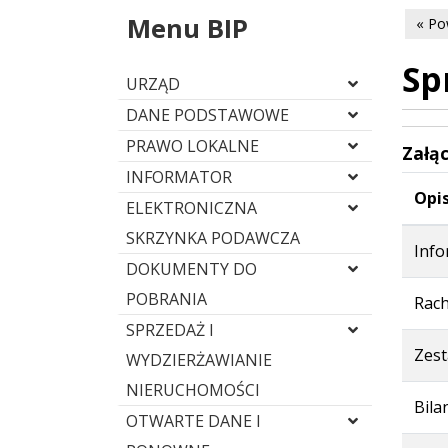
Menu BIP
« Po
Sp
URZĄD
DANE PODSTAWOWE
PRAWO LOKALNE
Załąc
INFORMATOR
Opis
ELEKTRONICZNA
SKRZYNKA PODAWCZA
Info
DOKUMENTY DO
POBRANIA
Rach
SPRZEDAŻ I
Zest
WYDZIERŻAWIANIE
NIERUCHOMOŚCI
Bila
OTWARTE DANE I