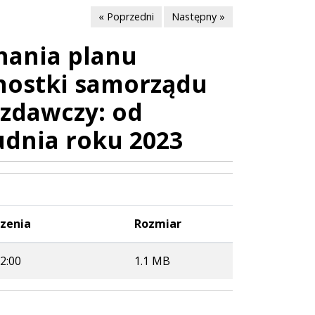
« Poprzedni
Następny »
nania planu
ostki samorządu
ozdawczy: od
udnia roku 2023
zenia
Rozmiar
2:00
1.1 MB