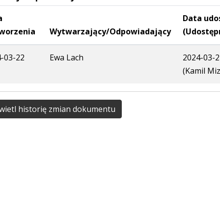
a
Data udo
worzenia
Wytwarzający/Odpowiadający
(Udostęp
-03-22
Ewa Lach
2024-03-2
(Kamil Miz
ietl historię zmian dokumentu