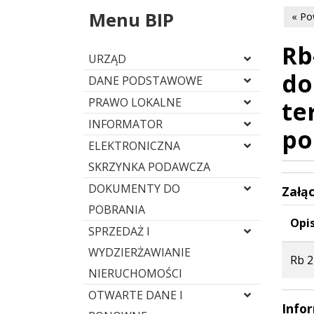
Menu BIP
« Po
Rb
URZĄD
do
DANE PODSTAWOWE
PRAWO LOKALNE
te
INFORMATOR
po
ELEKTRONICZNA
SKRZYNKA PODAWCZA
DOKUMENTY DO
Załąc
POBRANIA
Opis
SPRZEDAŻ I
WYDZIERŻAWIANIE
Rb 2
NIERUCHOMOŚCI
OTWARTE DANE I
Info