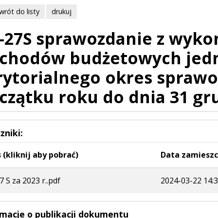
wrót do listy
drukuj
-27S sprawozdanie z wyko
chodów budżetowych jedn
rytorialnego okres spraw
czątku roku do dnia 31 gr
zniki:
 (kliknij aby pobrać)
Data zamieszc
7 S za 2023 r..pdf
2024-03-22 14:3
rmacje o publikacji dokumentu