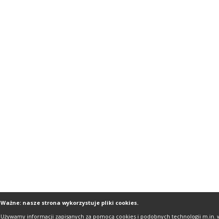
Ważne: nasze strona wykorzystuje pliki cookies.
Używamy informacji zapisanych za pomocą cookies i podobnych technologii m.in. 