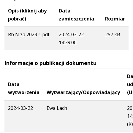
Opis (kliknij aby
Data
pobrać)
zamieszczenia
Rozmiar
Rb N za 2023 r..pdf
2024-03-22
257 kB
14:39:00
Informacje o publikacji dokumentu
Da
Data
ud
wytworzenia
Wytwarzający/Odpowiadający
(U
2024-03-22
Ewa Lach
20
14
(K