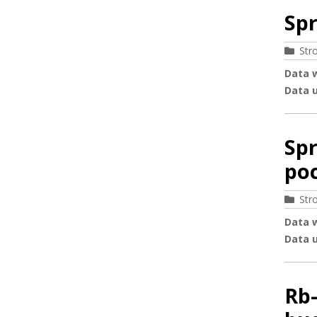
Sp
Str
Data 
Data u
Sp
poc
Str
Data 
Data u
Rb