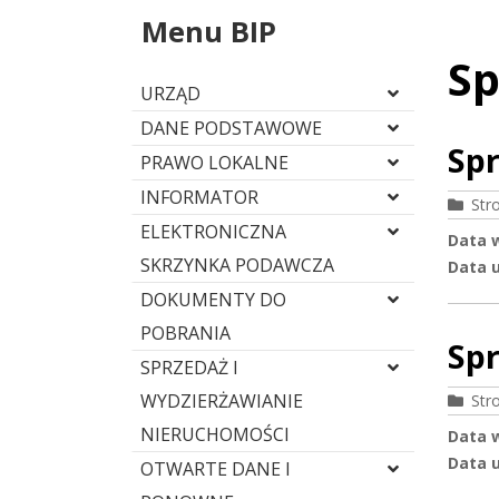
Menu BIP
S
URZĄD
DANE PODSTAWOWE
Spr
PRAWO LOKALNE
INFORMATOR
Str
ELEKTRONICZNA
Data 
SKRZYNKA PODAWCZA
Data u
DOKUMENTY DO
POBRANIA
Sp
SPRZEDAŻ I
WYDZIERŻAWIANIE
Str
NIERUCHOMOŚCI
Data 
Data u
OTWARTE DANE I