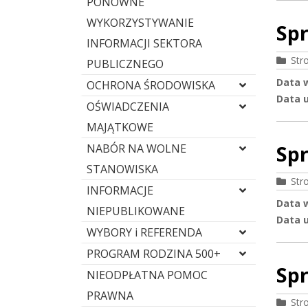
PONOWNE
WYKORZYSTYWANIE
Spr
INFORMACJI SEKTORA
Str
PUBLICZNEGO
Data 
OCHRONA ŚRODOWISKA
Data u
OŚWIADCZENIA
MAJĄTKOWE
Spr
NABÓR NA WOLNE
STANOWISKA
Str
INFORMACJE
Data 
NIEPUBLIKOWANE
Data u
WYBORY i REFERENDA
PROGRAM RODZINA 500+
Spr
NIEODPŁATNA POMOC
PRAWNA
Str