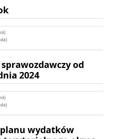
ok
ka)
bda)
s sprawozdawczy od
dnia 2024
ka)
bda)
 planu wydatków