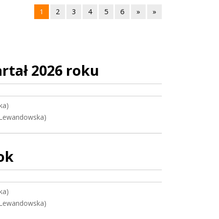
1
2
3
4
5
6
»
»
rtał 2026 roku
ka)
 Lewandowska)
ok
ka)
 Lewandowska)