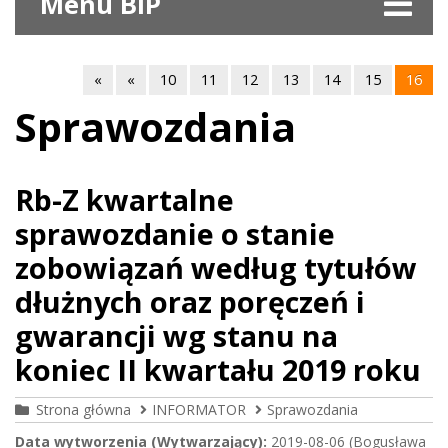
Menu BIP
«
«
10
11
12
13
14
15
16
Sprawozdania
Rb-Z kwartalne
sprawozdanie o stanie
zobowiązań według tytułów
dłużnych oraz poręczeń i
gwarancji wg stanu na
koniec II kwartału 2019 roku
Strona główna
INFORMATOR
Sprawozdania
Data wytworzenia (Wytwarzający):
2019-08-06 (Bogusława